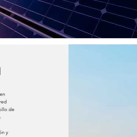
a
 en
 red
ollo de
s
ón y