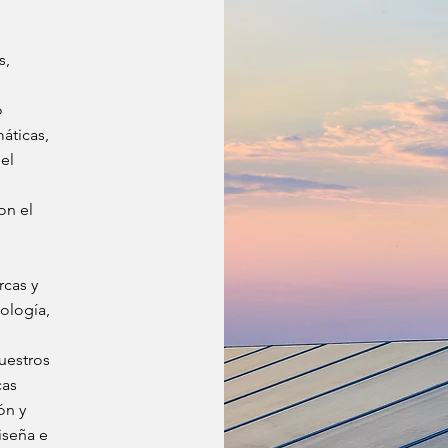
s,
o
máticas,
el
on el
rcas y
ología,
nuestros
cas
ón y
iseña e