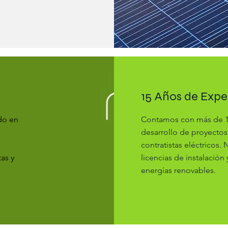
15 Años de Expe
do en
Contamos con más de 15
desarrollo de proyecto
contratistas eléctricos
tas y
licencias de instalación
energías renovables.