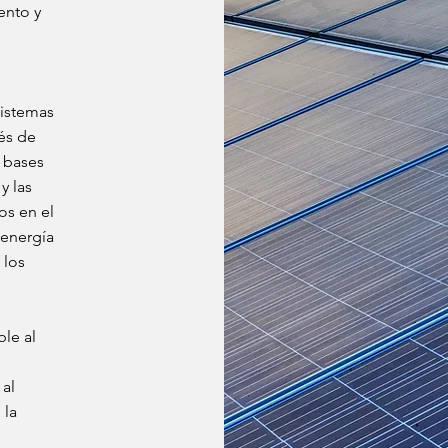
ento y
sistemas
vés de
a bases
y las
os en el
 energía
 los
ble al
 al
 la